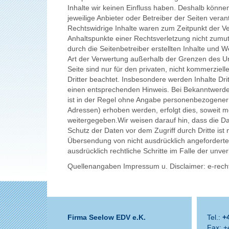
Inhalte wir keinen Einfluss haben. Deshalb können
jeweilige Anbieter oder Betreiber der Seiten vera
Rechtswidrige Inhalte waren zum Zeitpunkt der Ver
Anhaltspunkte einer Rechtsverletzung nicht zumu
durch die Seitenbetreiber erstellten Inhalte und 
Art der Verwertung außerhalb der Grenzen des Urh
Seite sind nur für den privaten, nicht kommerziell
Dritter beachtet. Insbesondere werden Inhalte Dr
einen entsprechenden Hinweis. Bei Bekanntwerde
ist in der Regel ohne Angabe personenbezogener 
Adressen) erhoben werden, erfolgt dies, soweit mö
weitergegeben.Wir weisen darauf hin, dass die Da
Schutz der Daten vor dem Zugriff durch Dritte ist
Übersendung von nicht ausdrücklich angeforderter
ausdrücklich rechtliche Schritte im Falle der un
Quellenangaben Impressum u. Disclaimer: e-rech
Firma Seelow EDV e.K.
Tel.:
+4
Fax: +