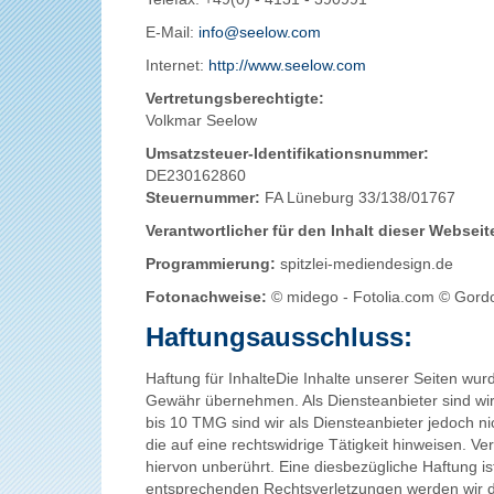
E-Mail:
info@seelow.com
Internet:
http://www.seelow.com
Vertretungsberechtigte:
Volkmar Seelow
Umsatzsteuer-Identifikationsnummer:
DE230162860
Steuernummer:
FA Lüneburg 33/138/01767
Verantwortlicher für den Inhalt dieser Webseit
Programmierung:
spitzlei-mediendesign.de
Fotonachweise:
© midego - Fotolia.com © Gordo
Haftungsausschluss:
Haftung für InhalteDie Inhalte unserer Seiten wurde
Gewähr übernehmen. Als Diensteanbieter sind wir
bis 10 TMG sind wir als Diensteanbieter jedoch n
die auf eine rechtswidrige Tätigkeit hinweisen. 
hiervon unberührt. Eine diesbezügliche Haftung i
entsprechenden Rechtsverletzungen werden wir di