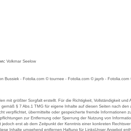
en:
Volkmar Seelow
n Bussiek - Fotolia.com © tournee - Fotolia.com © jayrb - Fotolia.com
n mit größter Sorgfalt erstellt. Für die Richtigkeit, Vollständigkeit und 
 gemäß § 7 Abs.1 TMG für eigene Inhalte auf diesen Seiten nach den 
icht verpflichtet, übermittelte oder gespeicherte fremde Informatione
Verpflichtungen zur Entfernung oder Sperrung der Nutzung von Informa
st jedoch erst ab dem Zeitpunkt der Kenntnis einer konkreten Rechtsv
ese Inhalte umgehend entfernen.Haftung für LinksUnser Angebot enthäl