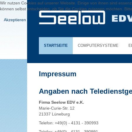
Wir nutzen Cookies auf unserer Website. Einige von ihnen sind essenzi
können selbst entscheiden, ob Sie die Cookies zulassen möchten. Bitte
Akzeptieren
Ablehnen
STARTSEITE
COMPUTERSYSTEME
E
Impressum
Angaben nach Teledienstg
Firma Seelow EDV e.K.
Marie-Curie-Str. 12
21337 Lüneburg
Telefon: +49(0) - 4131 - 390993
Telefax: +49(0) - 4131 - 390991