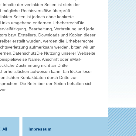
nhalte der verlinkten Seiten ist stets der
uf mögliche Rechtsverstöße überprüft.
linkten Seiten ist jedoch ohne konkrete
e Links umgehend entfernen.UrheberrechtDie
rvielfältigung, Bearbeitung, Verbreitung und jede
ors bzw. Erstellers. Downloads und Kopien dieser
treiber erstellt wurden, werden die Urheberrechte
rechtsverletzung aufmerksam werden, bitten wir um
tfernen.DatenschutzDie Nutzung unserer Webseite
eispielsweise Name, Anschrift oder eMail-
rückliche Zustimmung nicht an Dritte
cherheitslücken aufweisen kann. Ein lückenloser
entlichten Kontaktdaten durch Dritte zur
prochen. Die Betreiber der Seiten behalten sich
vor.
V
. All
Impressum