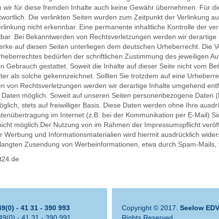
 wir für diese fremden Inhalte auch keine Gewähr übernehmen. Für die I
ntwortlich. Die verlinkten Seiten wurden zum Zeitpunkt der Verlinkung a
linkung nicht erkennbar. Eine permanente inhaltliche Kontrolle der ver
tbar. Bei Bekanntwerden von Rechtsverletzungen werden wir derartig
Werke auf diesen Seiten unterliegen dem deutschen Urheberrecht. Die Ve
eberrechtes bedürfen der schriftlichen Zustimmung des jeweiligen Aut
en Gebrauch gestattet. Soweit die Inhalte auf dieser Seite nicht vom Be
itter als solche gekennzeichnet. Sollten Sie trotzdem auf eine Urheber
n von Rechtsverletzungen werden wir derartige Inhalte umgehend en
Daten möglich. Soweit auf unseren Seiten personenbezogene Daten (b
glich, stets auf freiwilliger Basis. Diese Daten werden ohne Ihre ausd
tenübertragung im Internet (z.B. bei der Kommunikation per E-Mail) Si
 nicht möglich.Der Nutzung von im Rahmen der Impressumspflicht veröff
 Werbung und Informationsmaterialien wird hiermit ausdrücklich widers
verlangten Zusendung von Werbeinformationen, etwa durch Spam-Mails, 
t24.de
9(0) - 41 31 - 390 993
Copyright © 2017.
Seelow ED
49(0) - 41 31 - 390 991
Rights Reserved.