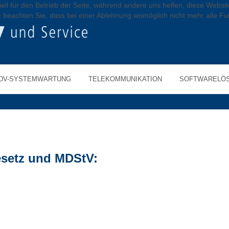
ell für den Betrieb der Seite, während andere uns helfen, diese Websi
 beachten Sie, dass bei einer Ablehnung womöglich nicht mehr alle Fun
DV-SYSTEMWARTUNG
TELEKOMMUNIKATION
SOFTWARELÖ
esetz und MDStV: