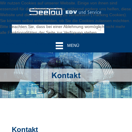
Wir nutzen Cookies auf unserer Website. Einige von ihnen sind
essenziell für den Betrieb der Seite, während andere uns helfen, diese
Website und die Nutzererfahrung zu verbessern (Tracking Cookies).
Sie können selbst entscheiden, ob Sie die Cookies zulassen möchten.
Bitte beachten Sie, dass bei einer Ablehnung womöglich nicht mehr
alle Funktionalitäten der Seite zur Verfügung stehen.
Akzeptieren
Ablehnen
MENÜ
Kontakt